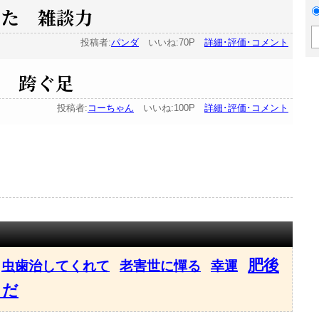
った 雑談力
投稿者:
パンダ
いいね:70P
詳細･評価･コメント
屋 跨ぐ足
投稿者:
コーちゃん
いいね:100P
詳細･評価･コメント
肥後
虫歯治してくれて
老害世に憚る
幸運
まだ