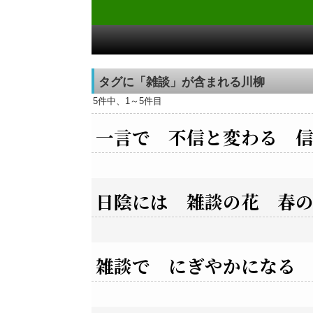
タグに「雑談」が含まれる川柳
5件中、1～5件目
一言で 不信と変わる 
日陰には 雑談の花 春
雑談で にぎやかになる