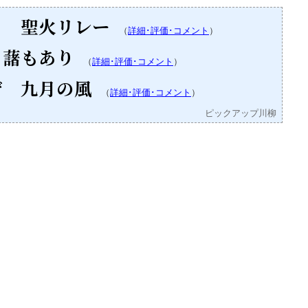
と 聖火リレー
（
詳細･評価･コメント
）
 藷もあり
（
詳細･評価･コメント
）
ぜ 九月の風
（
詳細･評価･コメント
）
ピックアップ川柳