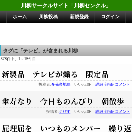
川柳サークルサイト「川柳センクル」
ホーム
川柳投稿
新規登録
ログイン
タグに「テレビ」が含まれる川柳
378件中、1～15件目
新製品 テレビが煽る 限定品
投稿者:
多倫多地味
いいね:0P
詳細･評価･コメント
傘寿なり 今日ものんびり 朝散歩
投稿者:
えびす
いいね:0P
詳細･評価･コメント
屁理屈を いつものメンバー 繰り返