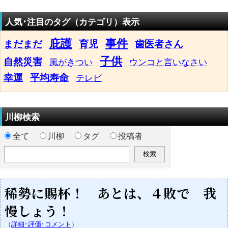
人気･注目のタグ（カテゴリ）表示
庇護
事件
まだまだ
育児
歯医者さん
子供
自然災害
風がきつい
ウンコと言いなさい
幸運
平均寿命
テレビ
川柳検索
全て
川柳
タグ
投稿者
稀勢に賜杯！ あとは、４敗で 我
慢しょう！
（
詳細･評価･コメント
）