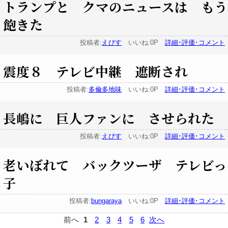
トランプと クマのニュースは もう
飽きた
投稿者:
えびす
いいね:0P
詳細･評価･コメント
震度８ テレビ中継 遮断され
投稿者:
多倫多地味
いいね:0P
詳細･評価･コメント
長嶋に 巨人ファンに させられた
投稿者:
えびす
いいね:0P
詳細･評価･コメント
老いぼれて バックツーザ テレビっ
子
投稿者:
bungaraya
いいね:0P
詳細･評価･コメント
前へ
1
2
3
4
5
6
次へ