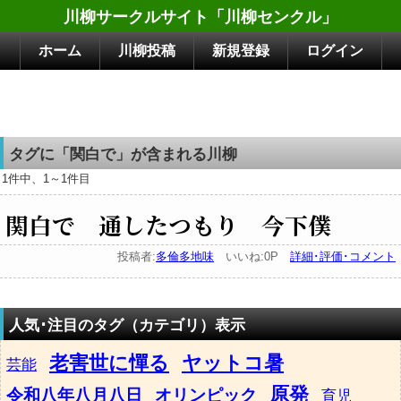
川柳サークルサイト「川柳センクル」
ホーム
川柳投稿
新規登録
ログイン
タグに「関白で」が含まれる川柳
1件中、1～1件目
関白で 通したつもり 今下僕
投稿者:
多倫多地味
いいね:0P
詳細･評価･コメント
人気･注目のタグ（カテゴリ）表示
老害世に憚る
ヤットコ暑
芸能
原発
令和八年八月八日
オリンピック
育児