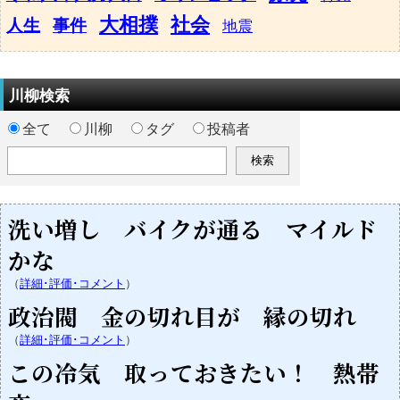
大相撲
社会
人生
事件
地震
川柳検索
全て
川柳
タグ
投稿者
洗い増し バイクが通る マイルド
かな
（
詳細･評価･コメント
）
政治閥 金の切れ目が 縁の切れ
（
詳細･評価･コメント
）
この冷気 取っておきたい！ 熱帯