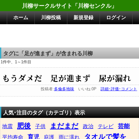
川柳サークルサイト「川柳センクル」
ホーム
川柳投稿
新規登録
ログイン
タグに「足が進まず」が含まれる川柳
1件中、1～1件目
もうダメだ 足が進まず 尿が漏れ
投稿者:
多倫多地味
いいね:0P
詳細･評価･コメント
人気･注目のタグ（カテゴリ）表示
肥後
まだまだ
芸能
地震
子供
政治
テレビ
タオルで髪を
育児
平均寿命
庇護
雨に濡れ