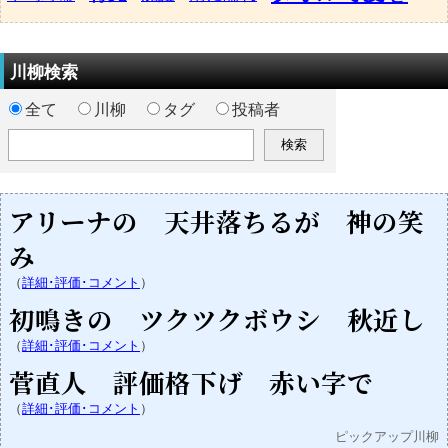
川柳検索
全て
川柳
タグ
投稿者
アリーナの 天井落ちるが 神の笑
み
（
詳細･評価･コメント
）
初鳴きの ツクツクボウシ 秋近し
（
詳細･評価･コメント
）
菅直人 評価格下げ 赤い字で
（
詳細･評価･コメント
）
ピックアップ川柳