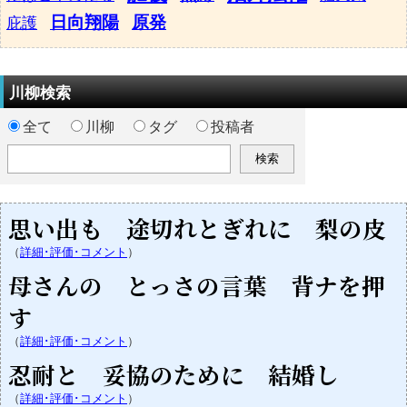
日向翔陽
原発
庇護
川柳検索
全て
川柳
タグ
投稿者
思い出も 途切れとぎれに 梨の皮
（
詳細･評価･コメント
）
母さんの とっさの言葉 背ナを押
す
（
詳細･評価･コメント
）
忍耐と 妥協のために 結婚し
（
詳細･評価･コメント
）