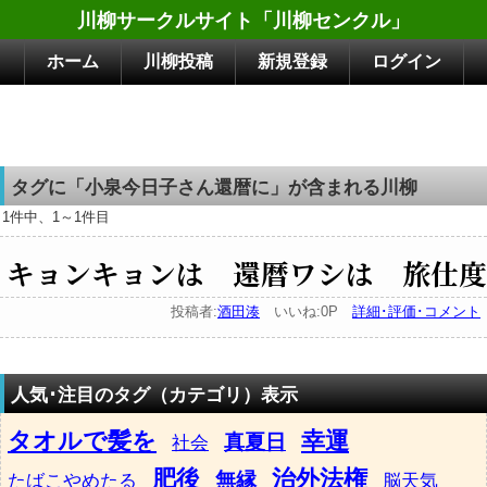
川柳サークルサイト「川柳センクル」
ホーム
川柳投稿
新規登録
ログイン
タグに「小泉今日子さん還暦に」が含まれる川柳
1件中、1～1件目
キョンキョンは 還暦ワシは 旅仕度
投稿者:
酒田湊
いいね:0P
詳細･評価･コメント
人気･注目のタグ（カテゴリ）表示
タオルで髪を
幸運
真夏日
社会
肥後
治外法権
無縁
たばこやめたる
脳天気