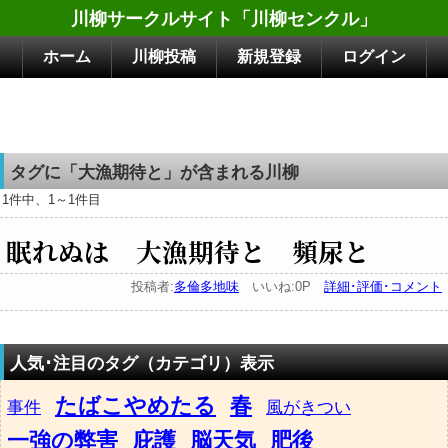
川柳サークルサイト「川柳センクル」
ホーム
川柳投稿
新規登録
ログイン
タグに「大漁期待と」が含まれる川柳
1件中、1～1件目
眠れぬは 大漁期待と 頻尿と
投稿者:
多倫多地味
いいね:0P
詳細･評価･コメント
人気･注目のタグ（カテゴリ）表示
たばこやめたる
春
事件
風がきつい
一強の弊害
庇護
脳天気
肥後