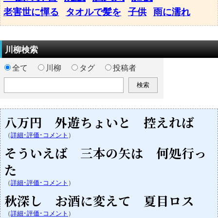
老害世に憚る
タオルで髪を
子供
雨に濡れ
川柳検索
全て
川柳
タグ
投稿者
八万円 外遊ちょいと 控えれば
（
詳細･評価･コメント
）
そういえば 三本の矢は 何処行っ
た
（
詳細･評価･コメント
）
秋深し お酒に変えて 夏目ロス
（
詳細･評価･コメント
）