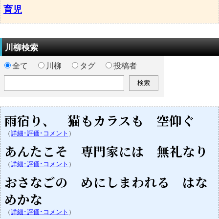
育児
川柳検索
全て
川柳
タグ
投稿者
雨宿り、 猫もカラスも 空仰ぐ
（
詳細･評価･コメント
）
あんたこそ 専門家には 無礼なり
（
詳細･評価･コメント
）
おさなごの めにしまわれる はな
めかな
（
詳細･評価･コメント
）