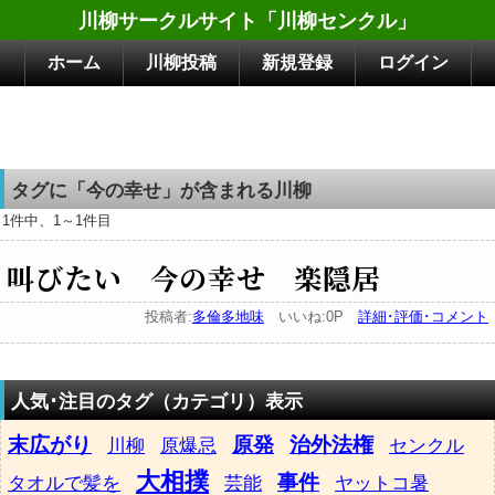
川柳サークルサイト「川柳センクル」
ホーム
川柳投稿
新規登録
ログイン
タグに「今の幸せ」が含まれる川柳
1件中、1～1件目
叫びたい 今の幸せ 楽隠居
投稿者:
多倫多地味
いいね:0P
詳細･評価･コメント
人気･注目のタグ（カテゴリ）表示
末広がり
原発
治外法権
川柳
原爆忌
センクル
大相撲
事件
タオルで髪を
芸能
ヤットコ暑