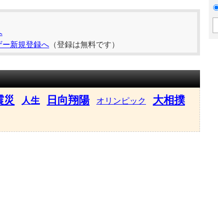
へ
ザー新規登録へ
（登録は無料です）
震災
日向翔陽
大相撲
人生
オリンピック