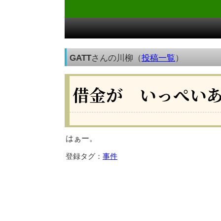
GATT
さんの川柳（
投稿一覧
）
借金が いっぺい
はぁー。
登録タグ：
事件