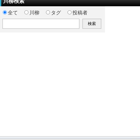
川柳検索
全て
川柳
タグ
投稿者