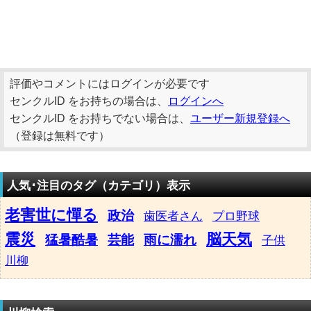
評価やコメントにはログインが必要です
センクルID をお持ちの場合は、
ログインへ
センクルID をお持ちでない場合は、
ユーザー新規登録へ
（登録は無料です）
人気･注目のタグ（カテゴリ）表示
老害世に憚る
政治
歯医者さん
プロ野球
震災
脳天気
猛暑酷暑
芸能
雨に濡れ
子供
川柳