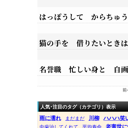
はっぽうして からちゅ
猫の手を 借りたいとき
名誉職 忙しい身と 自
前
人気･注目のタグ（カテゴリ）表示
雨に濡れ
川柳
ハハハ笑
まだまだ
老害世に
虫歯治してくれて
平均寿命