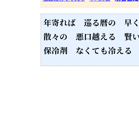
年寄れば 巡る暦の 早
散々の 悪口越える 賢
保冷剤 なくても冷える