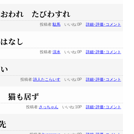
におわれ たびわすれ
投稿者:
駄馬
いいね:0P
詳細･評価･コメント
暇はなし
投稿者:
涼水
いいね:0P
詳細･評価･コメント
しい
投稿者:
詩人たこらいす
いいね:0P
詳細･評価･コメント
は 猫も居ず
投稿者:
さっちゃん
いいね:10P
詳細･評価･コメント
先