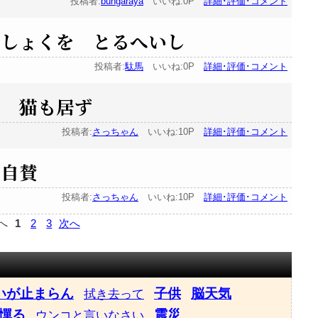
投稿者:
bungaraya
いいね:0P
詳細･評価･コメント
うしょくを とるへいし
投稿者:
駄馬
いいね:0P
詳細･評価･コメント
は 猫も居ず
投稿者:
さっちゃん
いいね:10P
詳細･評価･コメント
画自賛
投稿者:
さっちゃん
いいね:10P
詳細･評価･コメント
へ
1
2
3
次へ
いが止まらん
子供
脳天気
拭き去って
憚る
震災
ウンコと言いなさい