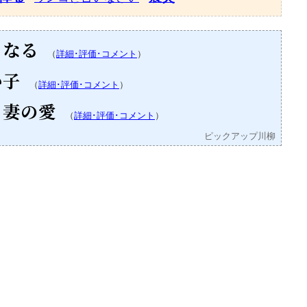
くなる
（
詳細･評価･コメント
）
い子
（
詳細･評価･コメント
）
 妻の愛
（
詳細･評価･コメント
）
ピックアップ川柳