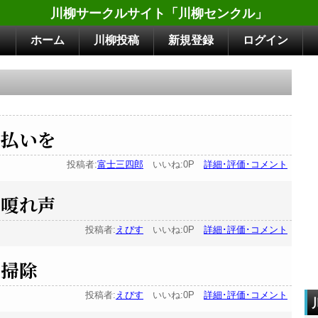
川柳サークルサイト「川柳センクル」
ホーム
川柳投稿
新規登録
ログイン
支払いを
投稿者:
富士三四郎
いいね:0P
詳細･評価･コメント
 嗄れ声
投稿者:
えびす
いいね:0P
詳細･評価･コメント
大掃除
投稿者:
えびす
いいね:0P
詳細･評価･コメント