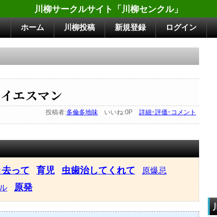
川柳サークルサイト「川柳センクル」
ホーム
川柳投稿
新規登録
ログイン
イエスマン
投稿者:
多倫多地味
いいね:0P
詳細･評価･コメント
き去って
育児
虫歯治してくれて
原爆忌
原発
ル