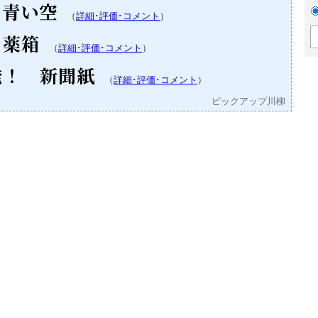
 青い空
（
詳細･評価･コメント
）
 薬箱
（
詳細･評価･コメント
）
発！ 新聞紙
（
詳細･評価･コメント
）
ピックアップ川柳