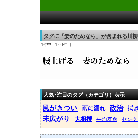
タグに「妻のためなら」が含まれる川柳
1件中、1～1件目
腰上げる 妻のためなら 
人気･注目のタグ（カテゴリ）表示
風がきつい
政治
雨に濡れ
拭
末広がり
大相撲
平均寿命
センク