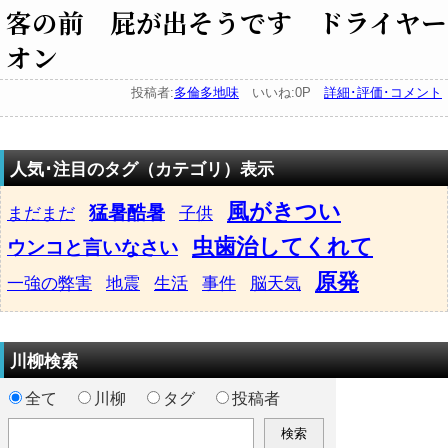
客の前 屁が出そうです ドライヤー
オン
投稿者:
多倫多地味
いいね:0P
詳細･評価･コメント
人気･注目のタグ（カテゴリ）表示
風がきつい
猛暑酷暑
まだまだ
子供
虫歯治してくれて
ウンコと言いなさい
原発
一強の弊害
地震
生活
事件
脳天気
川柳検索
全て
川柳
タグ
投稿者