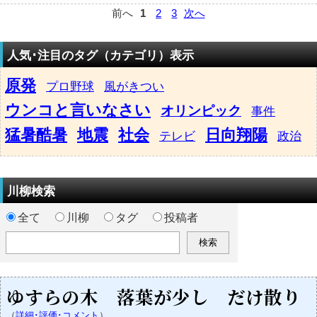
前へ
1
2
3
次へ
人気･注目のタグ（カテゴリ）表示
原発
プロ野球
風がきつい
ウンコと言いなさい
オリンピック
事件
猛暑酷暑
地震
社会
日向翔陽
テレビ
政治
川柳検索
全て
川柳
タグ
投稿者
ゆすらの木 落葉が少し だけ散り
（
詳細･評価･コメント
）