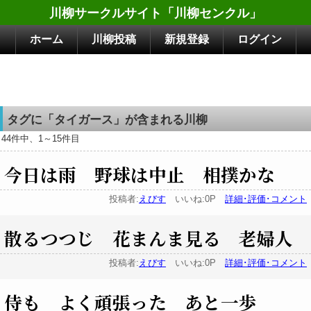
川柳サークルサイト「川柳センクル」
ホーム
川柳投稿
新規登録
ログイン
タグに「タイガース」が含まれる川柳
44件中、1～15件目
今日は雨 野球は中止 相撲かな
投稿者:
えびす
いいね:0P
詳細･評価･コメント
散るつつじ 花まんま見る 老婦人
投稿者:
えびす
いいね:0P
詳細･評価･コメント
侍も よく頑張った あと一歩