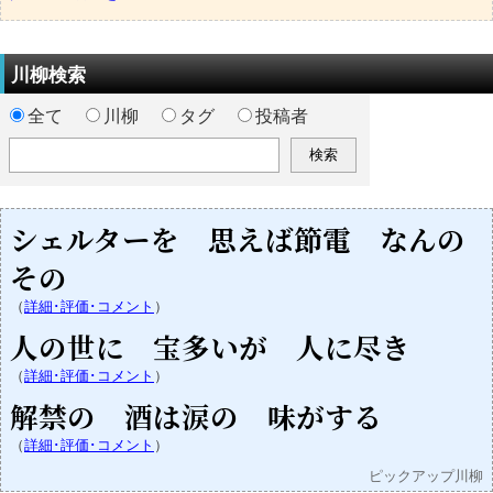
川柳検索
全て
川柳
タグ
投稿者
シェルターを 思えば節電 なんの
その
（
詳細･評価･コメント
）
人の世に 宝多いが 人に尽き
（
詳細･評価･コメント
）
解禁の 酒は涙の 味がする
（
詳細･評価･コメント
）
ピックアップ川柳