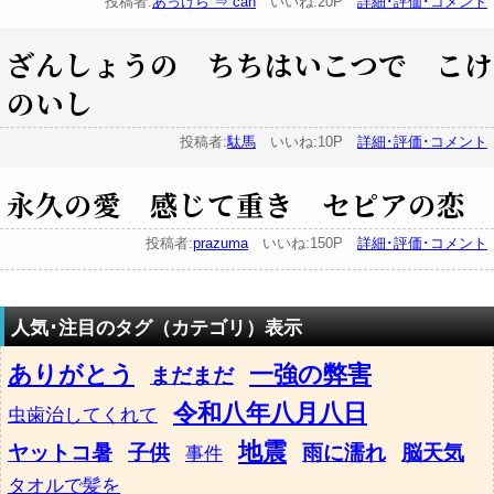
投稿者:
あっけら ⇒ can
いいね:20P
詳細･評価･コメント
ざんしょうの ちちはいこつで こけ
のいし
投稿者:
駄馬
いいね:10P
詳細･評価･コメント
永久の愛 感じて重き セピアの恋
投稿者:
prazuma
いいね:150P
詳細･評価･コメント
人気･注目のタグ（カテゴリ）表示
ありがとう
一強の弊害
まだまだ
令和八年八月八日
虫歯治してくれて
地震
ヤットコ暑
子供
雨に濡れ
脳天気
事件
タオルで髪を