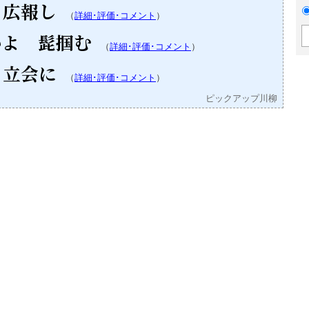
 広報し
（
詳細･評価･コメント
）
いよ 髭掴む
（
詳細･評価･コメント
）
 立会に
（
詳細･評価･コメント
）
ピックアップ川柳