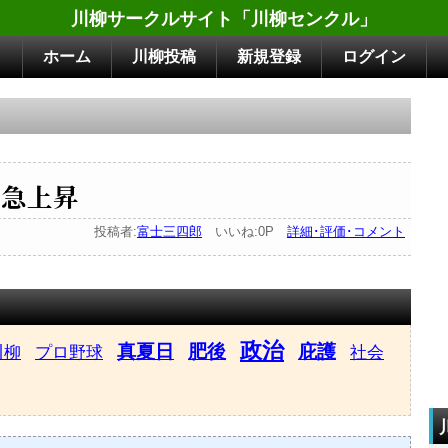
川柳サークルサイト「川柳センクル」
ホーム
川柳投稿
新規登録
ログイン
 急上昇
投稿者:
富士三四郎
いいね:0P
詳細･評価･コメント
政治
真夏日
肥後
庇護
川柳
プロ野球
社会