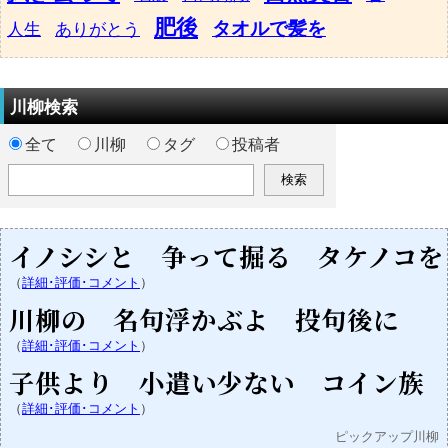
肥後
タオルで髪を
人生
ありがとう
川柳検索
全て
川柳
タグ
投稿者
イノシシと 争って掘る タケノコを
（
詳細･評価･コメント
）
川柳の 名句浮かぶよ 投句後に
（
詳細･評価･コメント
）
子供より 小遣い少ない コイン族
（
詳細･評価･コメント
）
ピックアップ川柳