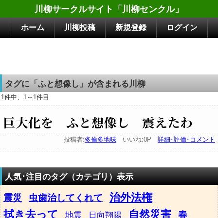
川柳サークルサイト「川柳センクル」
ホーム
川柳投稿
新規登録
ログイン
タグに「ふと想像し」が含まれる川柳
1件中、1～1件目
巨大化を ふと想像し 震えたわ
投稿者:
多倫多地味
いいね:0P
詳細･評価･コメント
人気･注目のタグ（カテゴリ）表示
治外法権
震災
虫歯治してくれて
拭き去って
自然災害
春
地震
日向翔陽