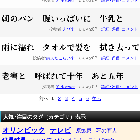
投稿者:
017forever
いいね:0P
詳細･評価･コメント
朝のパン 腹いっぱいに 牛乳と
投稿者:
えびす
いいね:0P
詳細･評価･コメント
雨に濡れ タオルで髪を 拭き去って
投稿者:
詩人たこらいす
いいね:0P
詳細･評価･コメント
老害と 呼ばれて十年 あと五年
投稿者:
017forever
いいね:0P
詳細･評価･コメント
前へ
1
2
3
4
5
6
次へ
人気･注目のタグ（カテゴリ）表示
オリンピック
テレビ
原爆忌
死の商人