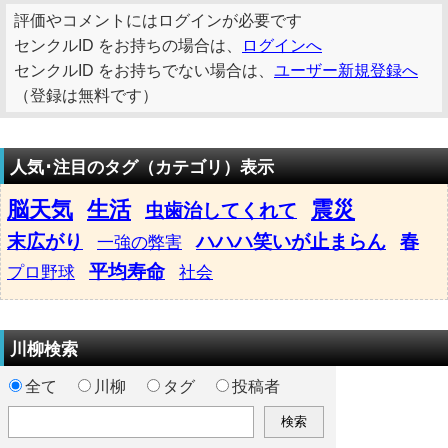
評価やコメントにはログインが必要です
センクルID をお持ちの場合は、
ログインへ
センクルID をお持ちでない場合は、
ユーザー新規登録へ
（登録は無料です）
人気･注目のタグ（カテゴリ）表示
脳天気
生活
震災
虫歯治してくれて
末広がり
ハハハ笑いが止まらん
春
一強の弊害
平均寿命
プロ野球
社会
川柳検索
全て
川柳
タグ
投稿者