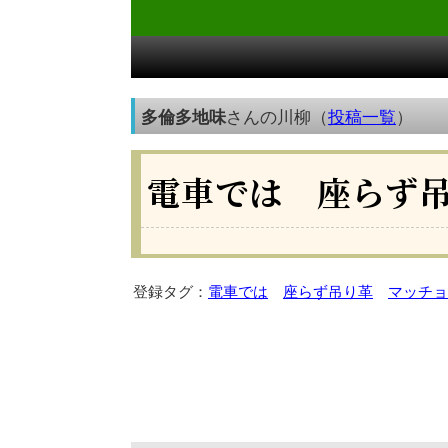
多倫多地味
さんの川柳（
投稿一覧
）
電車では 座らず
登録タグ：
電車では
座らず吊り革
マッチョ