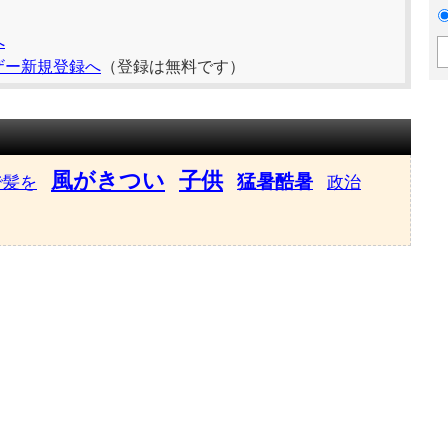
へ
ザー新規登録へ
（登録は無料です）
風がきつい
子供
猛暑酷暑
で髪を
政治