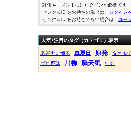
評価やコメントにはログインが必要です
センクルID をお持ちの場合は、
ログイン
センクルID をお持ちでない場合は、
ユー
人気･注目のタグ（カテゴリ）表示
原発
真夏日
老害世に憚る
タオル
川柳
脳天気
プロ野球
社会