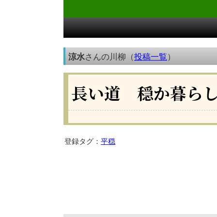
涼水
さんの川柳（
投稿一覧
）
長い道 穏か暮ら
登録タグ：
平穏