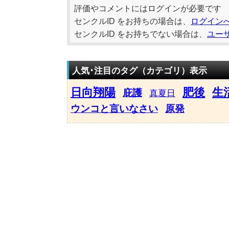
評価やコメントにはログインが必要です
センクルID をお持ちの場合は、
ログイン
センクルID をお持ちでない場合は、
ユー
人気･注目のタグ（カテゴリ）表示
日向翔陽
肥後
生
庇護
真夏日
ウンコと言いなさい
原発