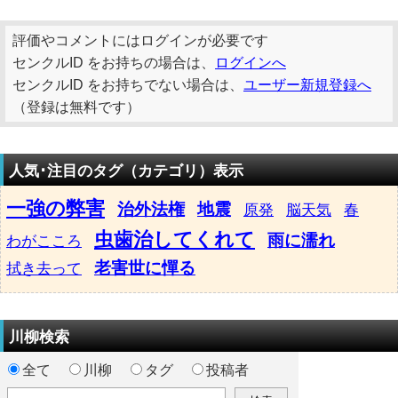
評価やコメントにはログインが必要です
センクルID をお持ちの場合は、
ログインへ
センクルID をお持ちでない場合は、
ユーザー新規登録へ
（登録は無料です）
人気･注目のタグ（カテゴリ）表示
一強の弊害
治外法権
地震
原発
脳天気
春
虫歯治してくれて
雨に濡れ
わがこころ
老害世に憚る
拭き去って
川柳検索
全て
川柳
タグ
投稿者