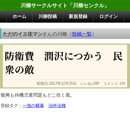
川柳サークルサイト「川柳センクル」
ホーム
川柳投稿
新規登録
ログイン
ただのイエ住マン
さんの川柳（
投稿一覧
）
防衛費 潤沢につかう 民
衆の敵
投稿日:2017年12月25日 いいね:20P コメント:1件
復興も待機児童問題もどこ吹く風。
登録タグ：
一強の横暴
治外法権