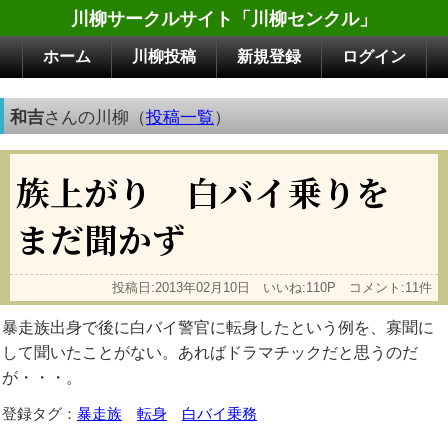
川柳サークルサイト「川柳センクル」
ホーム
川柳投稿
新規登録
ログイン
和吉
さんの川柳（
投稿一覧
）
族上がり 白バイ乗りを
まだ聞かず
投稿日:2013年02月10日 いいね:110P コメント:11件
暴走族出身で後に白バイ警官に転身したという例を、寡聞に
して聞いたことがない。あればドラマチックだと思うのだ
が・・・。
登録タグ：
暴走族
転身
白バイ乗務