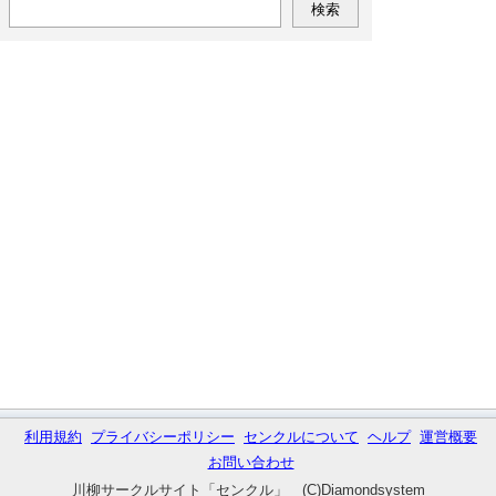
利用規約
プライバシーポリシー
センクルについて
ヘルプ
運営概要
お問い合わせ
川柳サークルサイト「センクル」 (C)Diamondsystem