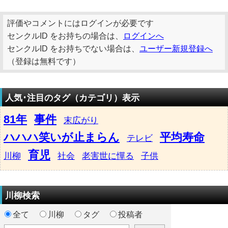
評価やコメントにはログインが必要です
センクルID をお持ちの場合は、
ログインへ
センクルID をお持ちでない場合は、
ユーザー新規登録へ
（登録は無料です）
人気･注目のタグ（カテゴリ）表示
81年
事件
末広がり
ハハハ笑いが止まらん
平均寿命
テレビ
育児
川柳
社会
老害世に憚る
子供
川柳検索
全て
川柳
タグ
投稿者