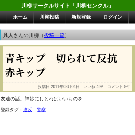
川柳サークルサイト「川柳センクル」
ホーム
川柳投稿
新規登録
ログイン
凡人
さんの川柳（
投稿一覧
）
青キップ 切られて反抗
赤キップ
投稿日:2011年03月04日 いいね:49P コメント:8件
友達の話。神妙にしとればいいものを
登録タグ：
違反
警察